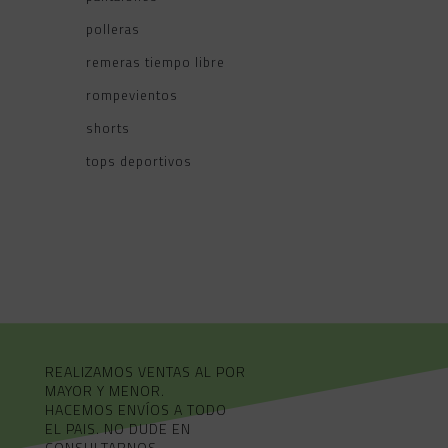
polleras
remeras tiempo libre
rompevientos
shorts
tops deportivos
REALIZAMOS VENTAS AL POR
MAYOR Y MENOR.
HACEMOS ENVÍOS A TODO
EL PAIS. NO DUDE EN