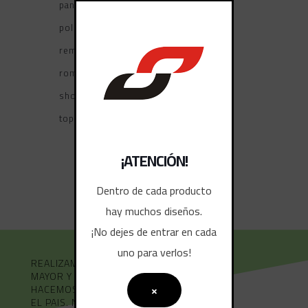
pantalones
polleras
remeras tiempo libre
rompevientos
shorts
tops deportivos
¡ATENCIÓN!
Dentro de cada producto
hay muchos diseños.
¡No dejes de entrar en cada
uno para verlos!
REALIZAMOS VENTAS AL POR
MAYOR Y MENOR.
×
HACEMOS ENVÍOS A TODO
EL PAIS. NO DUDE EN