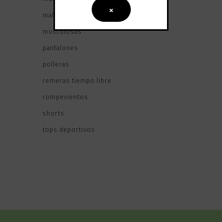
×
mallas
musculosas
pantalones
polleras
remeras tiempo libre
rompevientos
shorts
tops deportivos