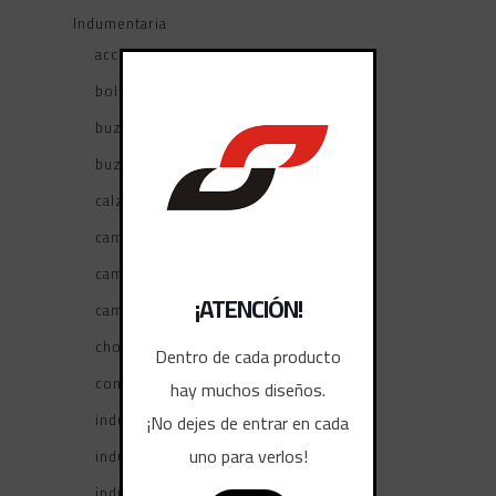
Indumentaria
accesorios
bolsos y mochilas
buzos
buzos sublimados
calzas
camisetas deportivas
camperas
¡ATENCIÓN!
camperones
chombas
Dentro de cada producto
conjuntos deportivos
hay muchos diseños.
¡No dejes de entrar en cada
indumentaria árbitro
uno para verlos!
indumentaria arquero
indumentaria niño