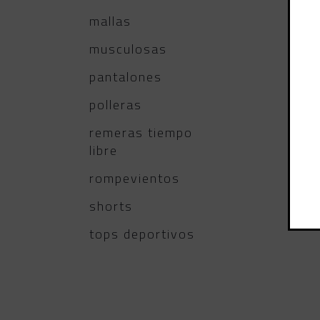
mallas
musculosas
pantalones
polleras
remeras tiempo
libre
rompevientos
shorts
tops deportivos