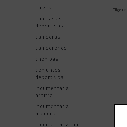
calzas
camisetas
deportivas
camperas
camperones
chombas
conjuntos
deportivos
indumentaria
árbitro
indumentaria
arquero
indumentaria niño