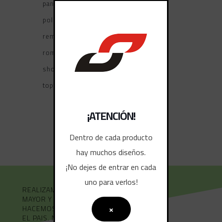
pantalones
polleras
remeras tiempo libre
rompevientos
shorts
tops deportivos
¡ATENCIÓN!
Dentro de cada producto
hay muchos diseños.
¡No dejes de entrar en cada
uno para verlos!
REALIZAMOS VENTAS AL POR
MAYOR Y MENOR.
×
HACEMOS ENVÍOS A TODO
EL PAIS. NO DUDE EN