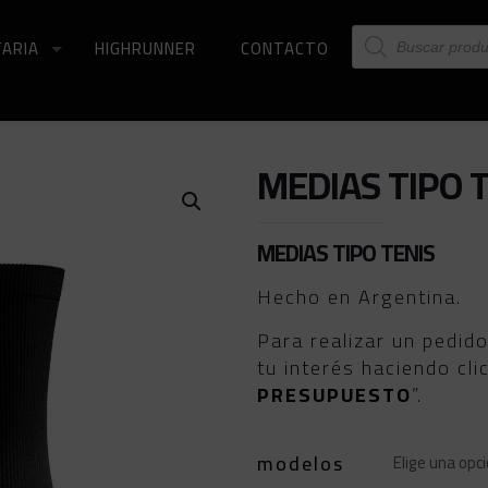
Búsqueda
ARIA
HIGHRUNNER
CONTACTO
de
productos
MEDIAS TIPO T
MEDIAS TIPO TENIS
Hecho en Argentina.
Para realizar un pedid
tu interés haciendo cli
PRESUPUESTO
”.
modelos