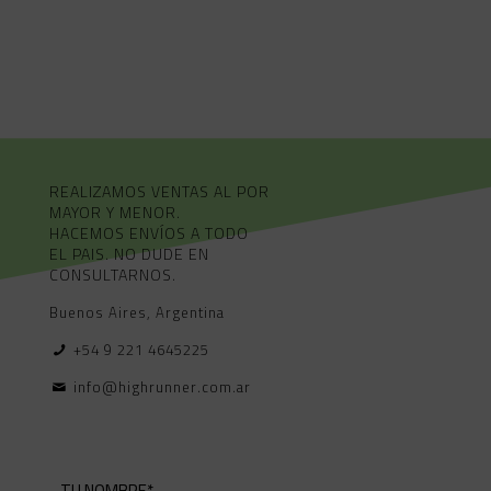
REALIZAMOS VENTAS AL POR
MAYOR Y MENOR.
HACEMOS ENVÍOS A TODO
EL PAIS. NO DUDE EN
CONSULTARNOS.
Buenos Aires, Argentina
+54 9 221 4645225
info@highrunner.com.ar