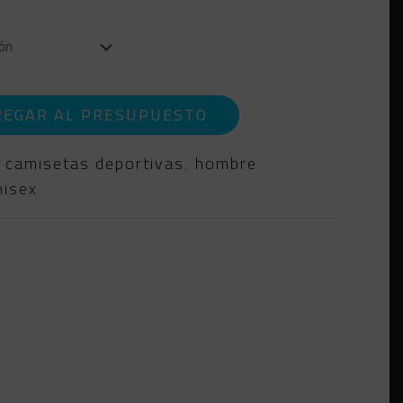
REGAR AL PRESUPUESTO
:
camisetas deportivas
,
hombre
,
nisex