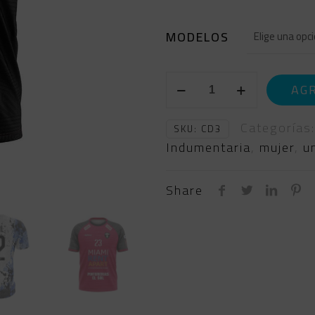
MODELOS
CAMISETAS
AG
DEPORTIVAS
3
Categorías
SKU:
CD3
cantidad
Indumentaria
,
mujer
,
u
Share