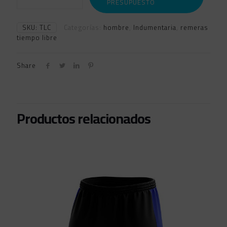
PRESUPUESTO
LIBRE
HOMBRE
cantidad
SKU:
TLC
Categorías:
hombre
,
Indumentaria
,
remeras
tiempo libre
Share
Productos relacionados