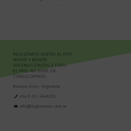
REALIZAMOS VENTAS AL POR
MAYOR Y MENOR.
HACEMOS ENVÍOS A TODO
EL PAIS. NO DUDE EN
CONSULTARNOS.
Buenos Aires, Argentina
+54 9 221 4645225
info@highrunner.com.ar