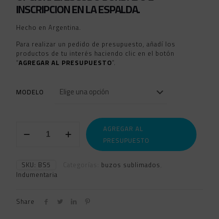
INSCRIPCION EN LA ESPALDA.
Hecho en Argentina.
Para realizar un pedido de presupuesto, añadí los
productos de tu interés haciendo clic en el botón
“
AGREGAR AL PRESUPUESTO
”.
MODELO
BUZOS
AGREGAR AL
MEDIO
PRESUPUESTO
CIERRE
SUBLIMADOS
5
SKU:
BS5
Categorías:
buzos sublimados
,
cantidad
Indumentaria
Share