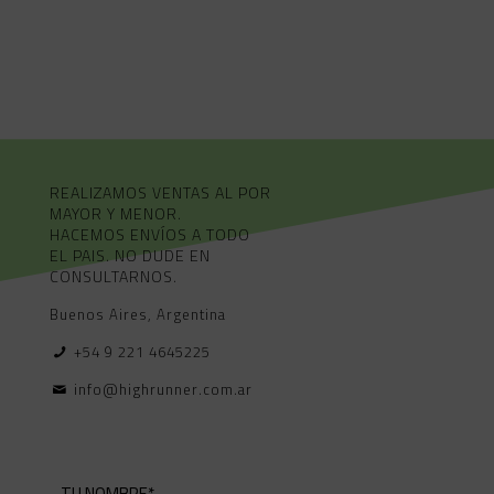
REALIZAMOS VENTAS AL POR
MAYOR Y MENOR.
HACEMOS ENVÍOS A TODO
EL PAIS. NO DUDE EN
CONSULTARNOS.
Buenos Aires, Argentina
+54 9 221 4645225
info@highrunner.com.ar