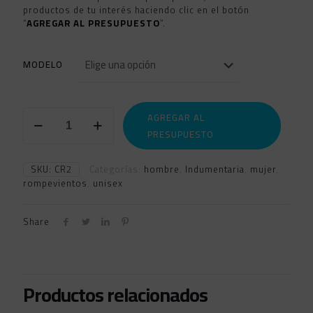
productos de tu interés haciendo clic en el botón
“
AGREGAR AL PRESUPUESTO
”.
MODELO
ROMPEVIENTOS
AGREGAR AL
SUBLIMADA
PRESUPUESTO
2
cantidad
SKU:
CR2
Categorías:
hombre
,
Indumentaria
,
mujer
,
rompevientos
,
unisex
Share
Productos relacionados