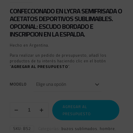
CONFECCIONADO EN LYCRA SEMIFRISADA O
ACETATOS DEPORTIVOS SUBLIMABLES.
OPCIONAL: ESCUDO BORDADO E
INSCRIPCION EN LA ESPALDA.
Hecho en Argentina.
Para realizar un pedido de presupuesto, añadí los
productos de tu interés haciendo clic en el botón
“
AGREGAR AL PRESUPUESTO
”.
MODELO
BUZOS
AGREGAR AL
MEDIO
PRESUPUESTO
CIERRE
SUBLIMADOS
2
SKU:
BS2
Categorías:
buzos sublimados
,
hombre
,
cantidad