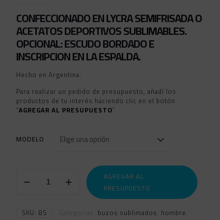
CONFECCIONADO EN LYCRA SEMIFRISADA O
ACETATOS DEPORTIVOS SUBLIMABLES.
OPCIONAL: ESCUDO BORDADO E
INSCRIPCION EN LA ESPALDA.
Hecho en Argentina.
Para realizar un pedido de presupuesto, añadí los
productos de tu interés haciendo clic en el botón
“
AGREGAR AL PRESUPUESTO
”.
MODELO
BUZOS
AGREGAR AL
MEDIO
PRESUPUESTO
CIERRE
SUBLIMADOS
cantidad
SKU:
BS
Categorías:
buzos sublimados
,
hombre
,