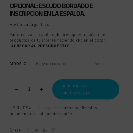
OPCIONAL: ESCUDO BORDADO E
INSCRIPCION EN LA ESPALDA.
Hecho en Argentina.
Para realizar un pedido de presupuesto, añadí los
productos de tu interés haciendo clic en el botón
“
AGREGAR AL PRESUPUESTO
”.
MODELO
BUZO
AGREGAR AL
MEDIO
PRESUPUESTO
CIERRE
SUBLIMADOS
4
SKU:
BS4
Categorías:
buzos sublimados
,
cantidad
Indumentaria
,
indumentaria niño
Share