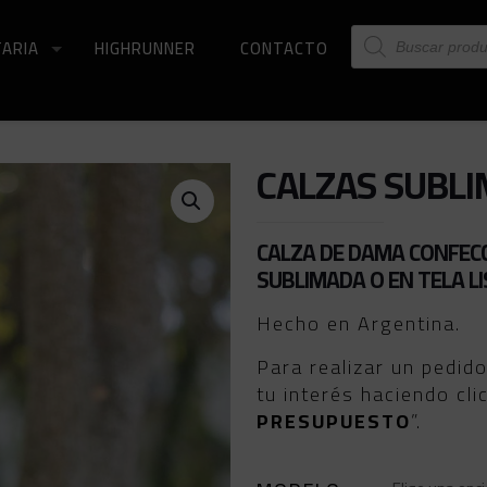
Búsqueda
ARIA
HIGHRUNNER
CONTACTO
de
productos
CALZAS SUBL
CALZA DE DAMA CONFECC
SUBLIMADA O EN TELA LI
Hecho en Argentina.
Para realizar un pedid
tu interés haciendo cli
PRESUPUESTO
”.